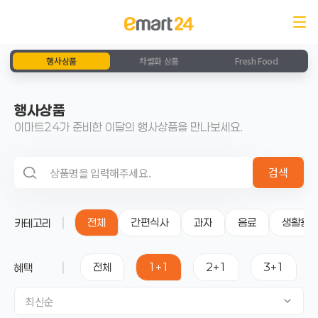
행사상품
차별화 상품
Fresh Food
행사상품
이마트24가 준비한 이달의 행사상품을 만나보세요.
검색 영역
검색
전체
간편식사
과자
음료
생활용
카테고리
전체
1+1
2+1
3+1
혜택
최신순