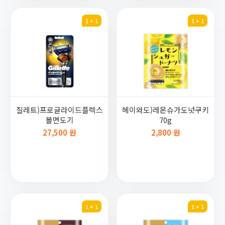
1 + 1
1 + 1
질레트)프로글라이드플렉스
헤이와도)레몬슈가도넛쿠키
볼면도기
70g
27,500 원
2,800 원
1 + 1
1 + 1