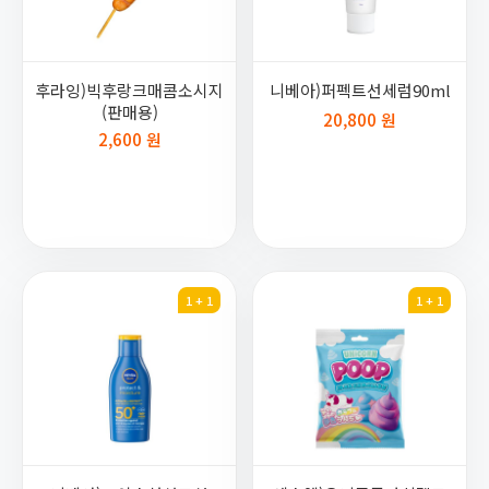
후라잉)빅후랑크매콤소시지
니베아)퍼펙트선세럼90ml
(판매용)
20,800 원
2,600 원
1 + 1
1 + 1