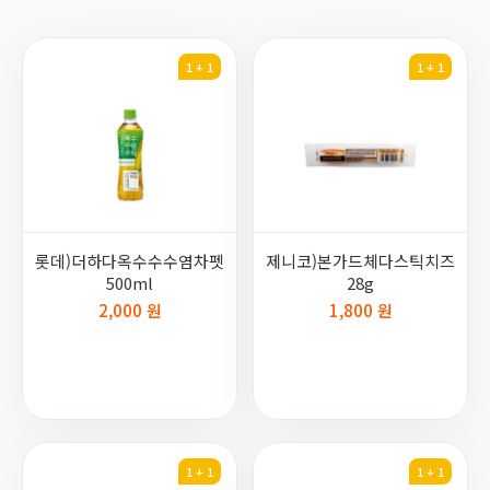
1 + 1
1 + 1
롯데)더하다옥수수수염차펫
제니코)본가드체다스틱치즈
500ml
28g
2,000 원
1,800 원
1 + 1
1 + 1