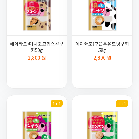
헤이와도)미니초코칩스콘쿠
헤이와도)구운우유도넛쿠키
키50g
58g
2,800 원
2,800 원
1 + 1
1 + 1