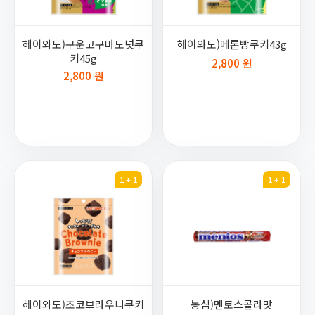
헤이와도)구운고구마도넛쿠
헤이와도)메론빵쿠키43g
키45g
2,800 원
2,800 원
1 + 1
1 + 1
헤이와도)초코브라우니쿠키
농심)멘토스콜라맛