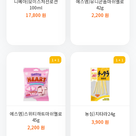
니베아)모이스처선로션
에스엠)유니콘풉마쉬멜로
100ml
42g
17,800 원
2,200 원
1 + 1
1 + 1
에스엠)스위티하트마쉬멜로
농심)치타라24g
45g
3,900 원
2,200 원