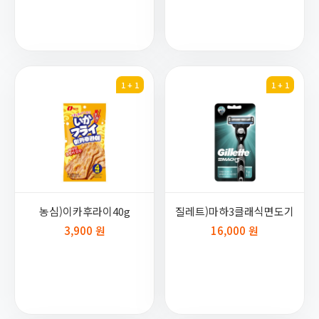
1 + 1
1 + 1
농심)이카후라이40g
질레트)마하3클래식면도기
3,900 원
16,000 원