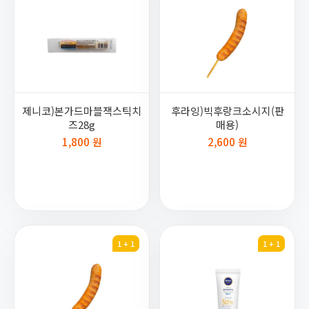
제니코)본가드마블잭스틱치
후라잉)빅후랑크소시지(판
즈28g
매용)
1,800 원
2,600 원
1 + 1
1 + 1