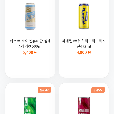
베스트)바이엔슈테판 헬레
칵테일)트위스티드티오리지
스라거캔500ml
널473ml
5,400 원
4,000 원
골라담기
골라담기