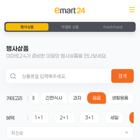
행사상품
차별화 상품
Fresh Food
행사상품
이마트24가 준비한 이달의 행사상품을 만나보세요.
검색 영역
검색
전체
간편식사
과자
음료
생활용품
카테고리
전체
1+1
2+1
3+1
세일
골
혜택
최신순