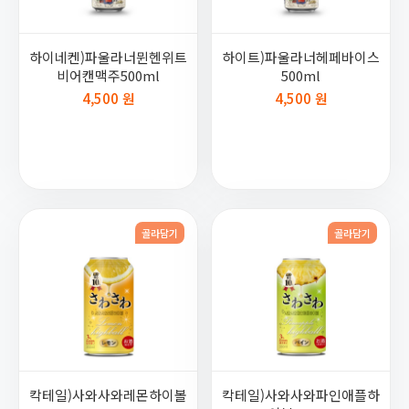
하이네켄)파울라너뮌헨위트
하이트)파울라너헤페바이스
비어캔맥주500ml
500ml
4,500 원
4,500 원
골라담기
골라담기
칵테일)사와사와레몬하이볼
칵테일)사와사와파인애플하