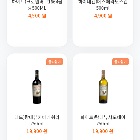
하이트)크로넨버그1664블
하이네켄)데스페라도스캔
랑500ML
500ml
4,500 원
4,900 원
골라담기
골라담기
레드)랑데뷰카베네쉬라
화이트)랑데뷰샤도네이
750ml
750ml
19,900 원
19,900 원