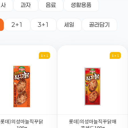
식사
과자
음료
생활용품
2+1
3+1
세일
골라담기
1 + 1
1 + 1
롯데)의성마늘직꾸닭
롯데)의성마늘직꾸닭매
100g
콤레드100g