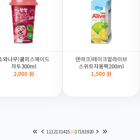
소와나무)쿨피스에이드
덴마크)테이크얼라이브
자두300ml
스위트자몽팩200ml
2,000 원
1,500 원
11
12
13
14
15
16
17
18
19
20