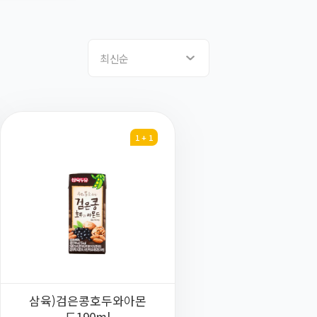
최신순
1 + 1
삼육)검은콩호두와아몬
드190ml