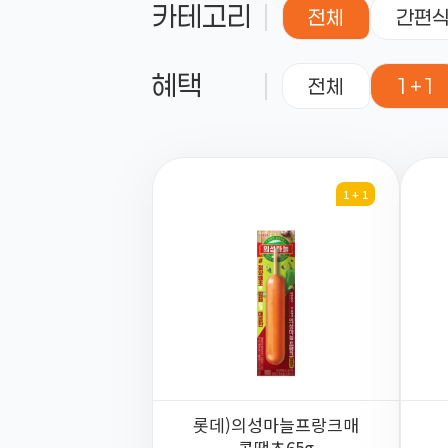
카테고리
전체
간편
혜택
전체
1+1
1 + 1
롯데)의성마늘프랑크매
콤땡초65g