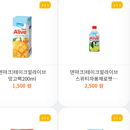
1 + 1
1 + 1
덴마크)테이크얼라이브
덴마크)테이크얼라이브
망고팩200ml
스위티자몽제로펫
500ml
1,500 원
2,500 원
1 + 1
1 + 1