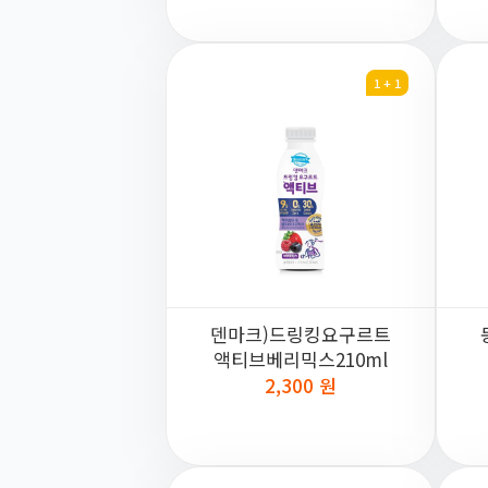
1 + 1
덴마크)드링킹요구르트
액티브베리믹스210ml
2,300 원