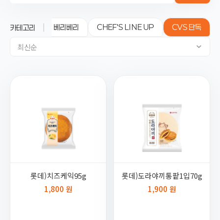
탕화쿵푸
베리베리
CHEF'S LINE UP
CVS 단독
카테고리
최신순
롯데)치즈케익95g
롯데)도라야끼통팥1입70g
1,800 원
1,900 원