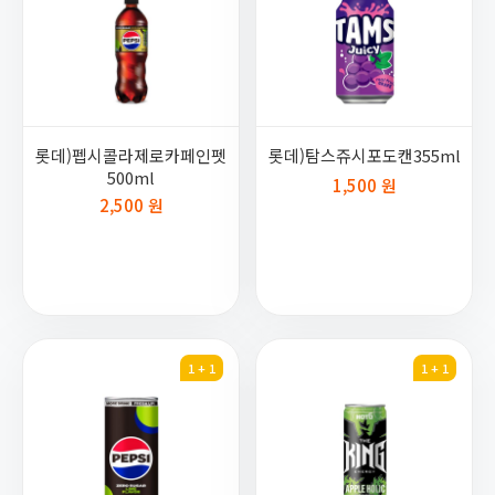
롯데)펩시콜라제로카페인펫
롯데)탐스쥬시포도캔355ml
500ml
1,500 원
2,500 원
1 + 1
1 + 1