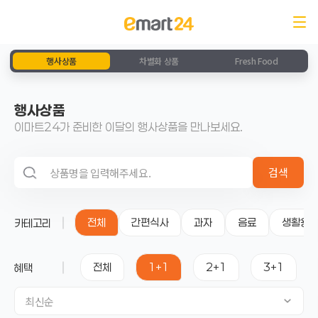
행사상품
차별화 상품
Fresh Food
행사상품
이마트24가 준비한 이달의 행사상품을 만나보세요.
검색 영역
검색
전체
간편식사
과자
음료
생활용
카테고리
전체
1+1
2+1
3+1
혜택
최신순