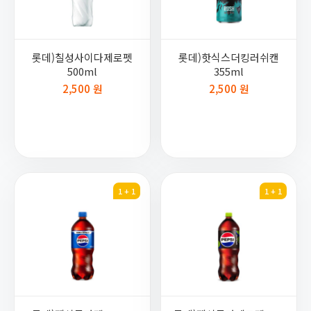
롯데)칠성사이다제로펫
롯데)핫식스더킹러쉬캔
500ml
355ml
2,500 원
2,500 원
1 + 1
1 + 1