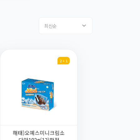
최신순
2 + 1
해태)오예스미니크림소
다맛192g(12)한정