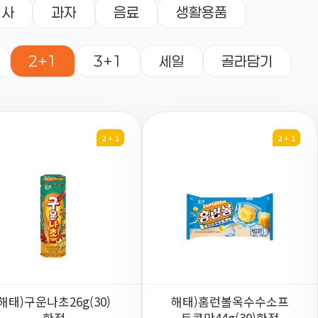
식사
과자
음료
생활용품
2+1
3+1
세일
골라담기
2 + 1
2 + 1
해태)구운나초26g(30)
해태)홈런볼옥수수소프
한정
트콘맛44g(30)한정