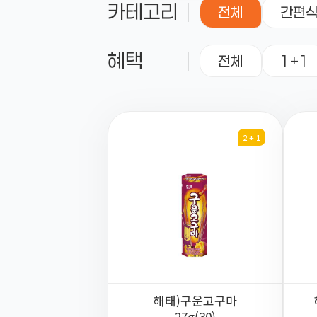
카테고리
전체
간편
혜택
전체
1+1
2 + 1
해태)구운고구마
27g(30)