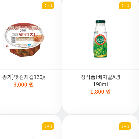
2 + 1
2 + 1
종가)맛김치컵130g
정식품)베지밀A병
190ml
3,000 원
1,800 원
2 + 1
2 + 1