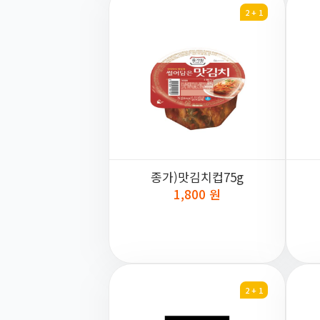
2 + 1
종가)맛김치컵75g
1,800 원
2 + 1