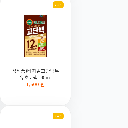
2 + 1
정식품)베지밀고단백두
유초코팩190ml
1,600 원
2 + 1