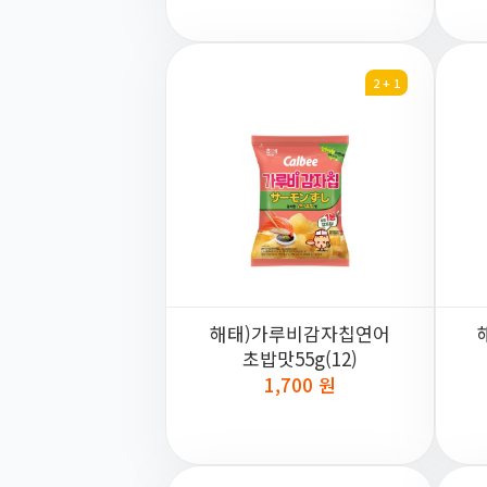
2 + 1
해태)가루비감자칩연어
초밥맛55g(12)
1,700 원