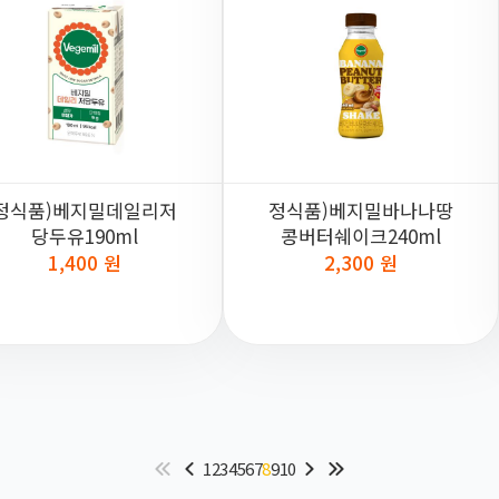
정식품)베지밀데일리저
정식품)베지밀바나나땅
당두유190ml
콩버터쉐이크240ml
1,400 원
2,300 원
1
2
3
4
5
6
7
8
9
10