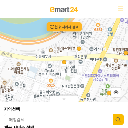
매장안내
현 위치에서 검색
이마트24 본점
무인영업중
서울 성동구 광나루로 310 푸조비즈타워 101호
07:00 ~ 01:00
영업시간
07:00 ~ 01:00
무인운영시간
지역선택
02-466-2504
전화번호
제공서비스
제공 서비스 선택