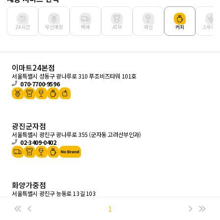
24시간
무인매장
택배
ATM
와인
커피
스무디킹
이마트24본점
서울특별시 성동구 광나루로 310 푸조비즈타워 101호
070-7700-9596
광진군자점
서울특별시 광진구 광나루로 355 (군자동 고려산부인과)
02-3409-0402
화양가중점
서울특별시 광진구 능동로 13길 103
070-7733-9479
닫기
1
100m