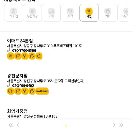
24시간
무인매장
택배
ATM
와인
커피
스무디킹
이마트24본점
서울특별시 성동구 광나루로 310 푸조비즈타워 101호
070-7700-9596
광진군자점
서울특별시 광진구 광나루로 355 (군자동 고려산부인과)
02-3409-0402
화양가중점
서울특별시 광진구 능동로 13길 103
070-7733-9479
닫기
1
100m