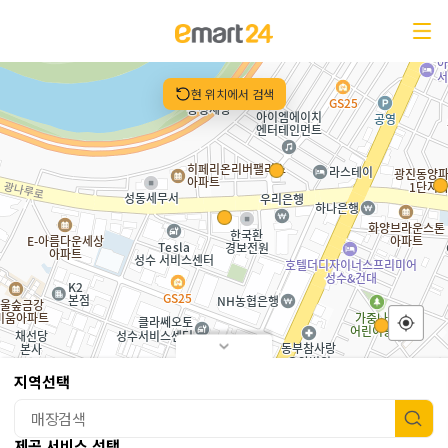
매장안내
현 위치에서 검색
이마트24 본점
무인영업중
서울 성동구 광나루로 310 푸조비즈타워 101호
07:00 ~ 01:00
영업시간
07:00 ~ 01:00
무인운영시간
지역선택
02-466-2504
전화번호
제공서비스
제공 서비스 선택